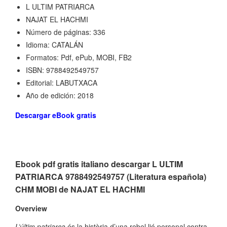
L ULTIM PATRIARCA
NAJAT EL HACHMI
Número de páginas: 336
Idioma: CATALÁN
Formatos: Pdf, ePub, MOBI, FB2
ISBN: 9788492549757
Editorial: LABUTXACA
Año de edición: 2018
Descargar eBook gratis
Ebook pdf gratis italiano descargar L ULTIM
PATRIARCA 9788492549757 (Literatura española)
CHM MOBI de NAJAT EL HACHMI
Overview
L’últim patriarca
és la història d’una rebel·lió personal contra