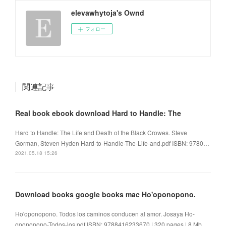
elevawhytoja's Ownd
フォロー
関連記事
Real book ebook download Hard to Handle: The
Hard to Handle: The Life and Death of the Black Crowes. Steve
Gorman, Steven Hyden Hard-to-Handle-The-Life-and.pdf ISBN: 9780…
2021.05.18 15:26
Download books google books mac Ho'oponopono.
Ho'oponopono. Todos los caminos conducen al amor. Josaya Ho-
oponopono-Todos-los.pdf ISBN: 9788416233670 | 320 pages | 8 Mb …