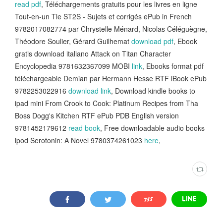
read pdf
, Téléchargements gratuits pour les livres en ligne
Tout-en-un Tle ST2S - Sujets et corrigés ePub in French
9782017082774 par Chrystelle Ménard, Nicolas Céléguègne,
Théodore Soulier, Gérard Guilhemat
download pdf
, Ebook
gratis download italiano Attack on Titan Character
Encyclopedia 9781632367099 MOBI
link
, Ebooks format pdf
téléchargeable Demian par Hermann Hesse RTF iBook ePub
9782253022916
download link
, Download kindle books to
ipad mini From Crook to Cook: Platinum Recipes from Tha
Boss Dogg's Kitchen RTF ePub PDB English version
9781452179612
read book
, Free downloadable audio books
ipod Serotonin: A Novel 9780374261023
here
,