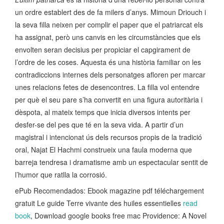
un ordre establert des de fa milers d’anys. Mimoun Driouch i
la seva filla neixen per complir el paper que el patriarcat els
ha assignat, però uns canvis en les circumstàncies que els
envolten seran decisius per propiciar el capgirament de
l’ordre de les coses. Aquesta és una història familiar on les
contradiccions internes dels personatges afloren per marcar
unes relacions fetes de desencontres. La filla vol entendre
per què el seu pare s’ha convertit en una figura autoritària i
dèspota, al mateix temps que inicia diversos intents per
desfer-se del pes que té en la seva vida. A partir d’un
magistral i intencionat ús dels recursos propis de la tradició
oral, Najat El Hachmi construeix una faula moderna que
barreja tendresa i dramatisme amb un espectacular sentit de
l’humor que ratlla la corrosió.
ePub Recomendados: Ebook magazine pdf téléchargement
gratuit Le guide Terre vivante des huiles essentielles
read
book
, Download google books free mac Providence: A Novel