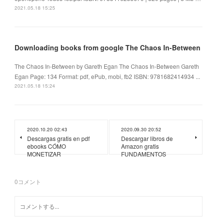
2021.05.18 15:25
Downloading books from google The Chaos In-Between
The Chaos In-Between by Gareth Egan The Chaos In-Between Gareth
Egan Page: 134 Format: pdf, ePub, mobi, fb2 ISBN: 9781682414934 ...
2021.05.18 15:24
2020.10.20 02:43
2020.09.30 20:52
Descargas gratis en pdf
Descargar libros de
ebooks CÓMO
Amazon gratis
MONETIZAR
FUNDAMENTOS
0
コメント